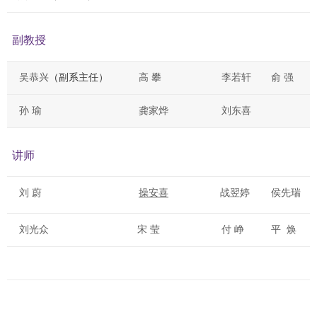
副教授
吴恭兴
（副系主任）
高
攀
李若轩
俞 强
孙
瑜
龚家烨
刘东喜
讲师
刘
蔚
操安喜
战翌婷
侯先瑞
刘光众
宋 莹
付 峥
平 焕