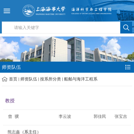
师资队伍
首页
师资队伍
按系所分类
船舶与海洋工程系
教授
曾
骥
李云波
郭佳民
张宝吉
熊志鑫
（系主任）