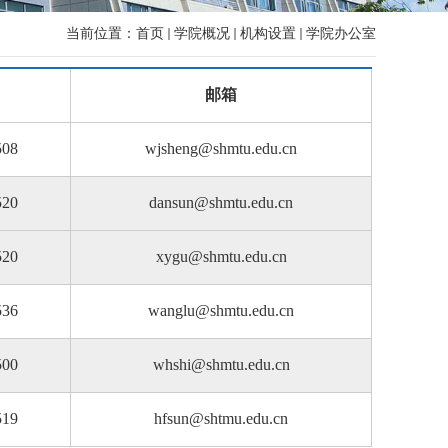
当前位置：
首页
学院概况
机构设置
学院办公室
邮箱
508
wjsheng@shmtu.edu.cn
520
dansun@shmtu.edu.cn
520
xygu@shmtu.edu.cn
536
wanglu@shmtu.edu.cn
500
whshi@shmtu.edu.cn
519
hfsun@shtmu.edu.cn