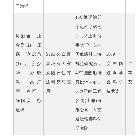
于海洋
1.
交通运输部
水运科学研究
褚冠全，汪
所，
2.
上海海
金辉
(2)
，庄
事大学，
3.
中
磊，谢启苗
港航公众聚
国船级社上海
2019
年
(4)
，毛少
集场所火灾
规范研究所，
度中国
二
华，孙晓
风险评估方
4.
中国舰船研
航海学
等
乾，吕广
法研究与应
究设计中心，
会科学
奖
宇，卢新，
用
5.
奥雅纳工程
技术奖
陈国庆，彭
咨询
(
上海
)
有
建华
限公司，
6.
交
通运输部科学
研究院