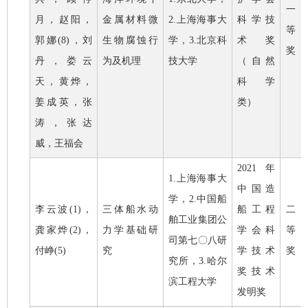
一
月，赵阳，
金属材料微
2.
上海海事大
科学技
等
郭娜
(8)
，刘
生物腐蚀行
学，
3.
北京科
术奖
奖
丹，娄云
为及机理
技大学
（自然
天，黄烨，
科学
姜成英，张
类）
涛，张达
威，王福会
2021
年
1.
上海海事大
中国造
学，
2.
中国船
李云波
(1)
，
三体船水动
船工程
二
舶工业集团公
龚家烨
(2)
，
力学基础研
学会科
等
司第七〇八研
付峥
(5)
究
学技术
奖
究所，
3.
哈尔
奖技术
滨工程大学
发明奖