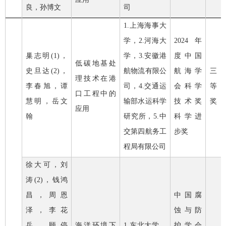
良，孙博文
司
1.
上海海事大
学，
2.
河海大
2024
年
巢志明
(1)
，
学，
3.
安徽港
度中国
低碳地基处
史旦达
(2)
，
航物流有限公
航海学
三
理技术在港
李春旭，谭
司，
4.
交通运
会科学
等
口工程中的
慧明，岳文
输部水运科学
技术奖
奖
应用
翰
研究所，
5.
中
科学进
交第四航务工
步奖
程局有限公司
徐大可，刘
涛
(2)
，钱鸿
昌，周恩
中国腐
泽，李花
蚀与防
兵，顾停
海洋环境下
1.
东北大学，
护学会