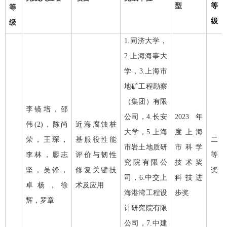
型
等
等
级
级
1.
同济大学，
2.
上海海事大
学，
3.
上海市
地矿工程勘察
（集团）有限
李镜培，邵
公司，
4.
长安
2023
年
伟
(2)
，陈尚
近海腐蚀桩
大学，
5.
上海
度上海
荣，王琛，
基服役性能
二
市岩土地质研
市科学
李林，廖志
评价与韧性
等
究院有限公
技术奖
坚，吴锋，
修复关键技
奖
司，
6.
中交上
科技进
卓杨，徐
术及应用
海港湾工程设
步奖
辉，罗章
计研究院有限
公司，
7.
中建