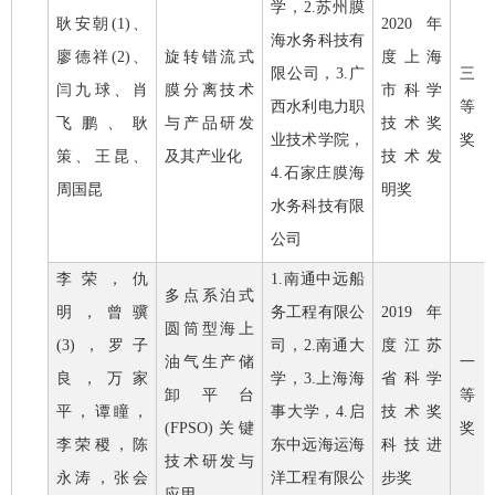
学，
2.
苏州膜
耿安朝
(1)
、
2020
年
海水务科技有
廖德祥
(2)
、
旋转错流式
度上海
限公司，
3.
广
三
闫九球、肖
膜分离技术
市科学
西水利电力职
等
飞鹏、耿
与产品研发
技术奖
业技术学院，
奖
策、王昆、
及其产业化
技术发
4.
石家庄膜海
周国昆
明奖
水务科技有限
公司
李荣，仇
1.
南通中远船
多点系泊式
明，曾骥
务工程有限公
2019
年
圆筒型海上
(3)
，罗子
司，
2.
南通大
度江苏
油气生产储
一
良，万家
学，
3.
上海海
省科学
卸平台
等
平，谭瞳，
事大学，
4.
启
技术奖
(FPSO)
关键
奖
李荣稷，陈
东中远海运海
科技进
技术研发与
永涛，张会
洋工程有限公
步奖
应用