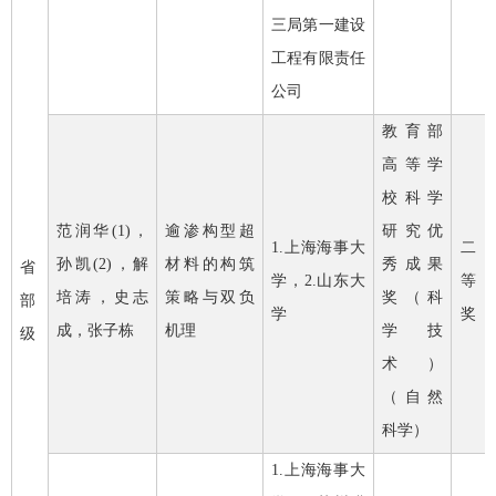
三局第一建设
工程有限责任
公司
教育部
高等学
校科学
范润华
(1)
，
逾渗构型超
研究优
1.
上海海事大
二
孙凯
(2)
，解
材料的构筑
秀成果
省
学，
2.
山东大
等
培涛，史志
策略与双负
奖（科
部
学
奖
成，张子栋
机理
学技
级
术）
（自然
科学）
1.
上海海事大