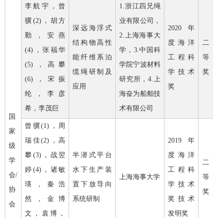
李航宇，曾
1.
浙江四兄绳
骥
(2)
，胡方
业有限公司，
深远海浮式
2020
年
勤，安燕
2.
上海海事大
结构物高性
度海洋
二
(4)
，张福华
学，
3.
中国科
能纤维系泊
工程科
等
(5)
，高攀
学院宁波材料
缆绳研制及
学技术
奖
(6)
，宋振
研究所，
4.
上
应用
奖
纶，李彦
海奋为船舶技
希，李茂巨
术有限公司
国
曾骥
(1)
，周
家
瑞佳
(2)
，高
2019
年
级
攀
(3)
，战翌
半潜式平台
度海洋
学
二
婷
(4)
，诸敏
水下生产装
工程科
会
/
上海海事大学
等
瑛，秦浩
置下放导向
学技术
协
奖
然，金博
系统研制
奖技术
会
文，袁博，
发明奖