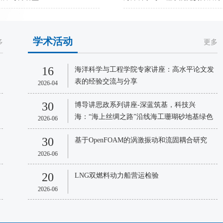
学术活动
多
更多
16
海洋科学与工程学院专家讲座：高水平论文发
表的经验交流与分享
2026-04
30
博导讲思政系列讲座-深蓝筑基，科技兴
海：“海上丝绸之路”沿线海工珊瑚砂地基绿色
2026-06
智能加固技术研究
30
基于OpenFOAM的涡激振动和流固耦合研究
2026-06
20
LNG双燃料动力船营运检验
2026-06