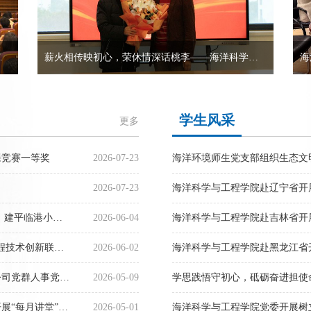
月讲堂”暨政治理论集中学习会
薪火相传映初心，荣休情深话桃李——海洋科学与工程学院举行吴相豪教授荣休座谈会
学生风采
更多
课竞赛一等奖
2026-07-23
海洋环境师生党支部组织生态文
2026-07-23
海洋科学与工程学院赴辽宁省开展
课程共建同育人 家校社合作谱新篇——海洋科学与工程学院、建平临港小学科普共建课程入选浦东新区教育局“护航365”家庭教育指导品牌
2026-06-04
海洋科学与工程学院赴吉林省开展
海洋科学与工程学院冯道伦院长一行赴南通参加“南通海洋工程技术创新联合体会议”
2026-06-02
海洋科学与工程学院赴黑龙江省开
海洋科学与工程学院党委联合上海外高桥造船海洋工程有限公司党群人事党支部举行树立和践行正确政绩观学习教育会
2026-05-09
《习近平谈治国理政》第五卷导读——海洋科学与工程学院开展“每月讲堂”暨政治理论集中学习会
2026-05-01
海洋科学与工程学院党委开展树