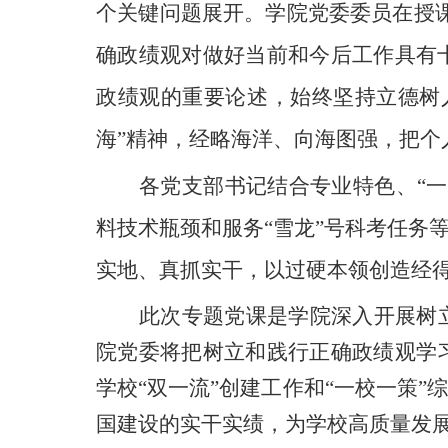
个关键问题展开。学院党委委员在授课
确政绩观对做好当前和今后工作具有
政绩观的重要论述，始终坚持立德树
海”精神，经略海洋、向海图强，把
个
各党支部书记结合
专业特色、
“
料技术瓶颈
和
服务
“雪龙”号科考任务
实地、真抓实干，以过硬本领创造经
此次专题党课是学院深入开展
树
院
党委将把树立和践行正确政绩观学
学校“双一流”创建工作和“一校一策”
国建设的实干实绩，为学校高质量发