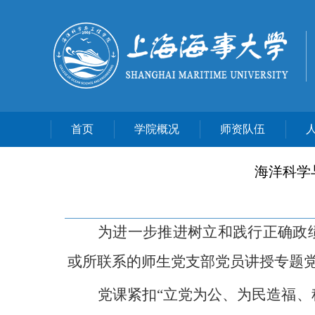
首页
学院概况
师资队伍
海洋科学
为
进一步
推进树立和践行正确政
或所联系的师生
党支部党员讲授专题
党课紧扣
“立党为公、为民造福、