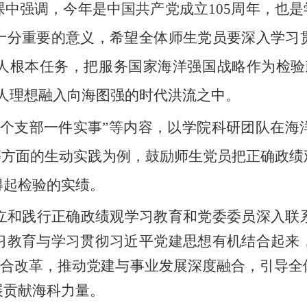
中强调，今年是中国共产党成立105周年，
也
是
十分重要的意义
，
希望全体师生党员
要深入学习
人根本任务，把服务国家海洋强国战略作为检验
人理想融入向海图强的时代洪流之中。
一个支部一件实事”
等
内容
，以学院
科研团队在海
等方面
的生动实践为例，鼓励
师生党员
把正确政绩
得起检验的实绩。
立和践行正确政绩观
学习教育
和党委委员深入联
习教育与学习贯彻习近平党建思想有机结合起来
综合改革，
推动党建与事业发展深度融合，引导全
展贡献海科力量。