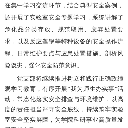
在
集中学习
交流
环节，
结合典型安全案例
，
还
开展了实验室安全专题学习，系统讲解了
危化品分类存放、规范取用、废弃处置要
求，以及反应釜锅等特种设备的安全操作流
程、日常维护要点与应急处置措施
。
剖析风
险隐患，强化安全防范意识。
党支部将继续
推进
树立和践行正确政绩
观学习教育
，
有序
开展
“我为师生办实事”活
动，常态化
落实
安全排查与环境维护，以高
度的责任担当严守安全底线，持续筑牢实验
室安全坚实屏障，为
学院
科研事业高质量发