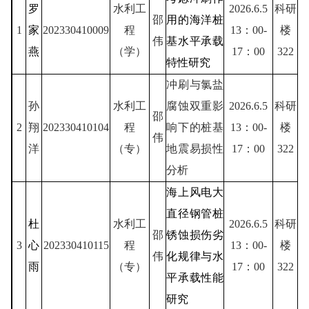
罗
水利工
2026.6.5
科研
邵
用的海洋桩
1
家
202330410009
程
13：00-
楼
伟
基水平承载
燕
（学）
17：00
322
特性研究
冲刷与氯盐
孙
水利工
腐蚀双重影
2026.6.5
科研
邵
2
翔
202330410104
程
响下的桩基
13：00-
楼
伟
洋
（专）
地震易损性
17：00
322
分析
海上风电大
直径钢管桩
杜
水利工
2026.6.5
科研
邵
锈蚀损伤劣
3
心
202330410115
程
13：00-
楼
伟
化规律与水
雨
（专）
17：00
322
平承载性能
研究