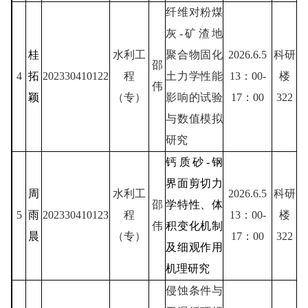
纤维对粉煤
灰-矿渣地
桂
水利工
聚合物固化
2026.6.5
科研
邵
4
拓
202330410122
程
土力学性能
13：00-
楼
伟
颖
（专）
影响的试验
17：00
322
与数值模拟
研究
钙质砂-钢
界面剪切力
周
水利工
2026.6.5
科研
邵
学特性、体
5
雨
202330410123
程
13：00-
楼
伟
积变化机制
晨
（专）
17：00
322
及细观作用
机理研究
侵蚀条件与