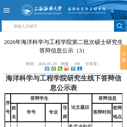
2026年海洋科学与工程学院第二批次硕士研究生
答辩信息公示（3）
时间：2026-05-29
浏览：
398
分享至：
海洋科学与工程学院研究生线下答辩信
息公示表
答辩学生
答辩信息
序
论文题目
姓
导
答辩
号
学号
专业
答辩时间
名
师
地点
考虑冲刷作