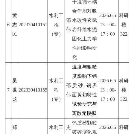
干湿循环耦
合作用对吸
黄
水利工
2026.6.5
科研
邵
水改性玄武
6
志
202330410151
程
13：00-
楼
伟
岩纤维水泥
民
（专）
17：00
322
固化土力学
性能影响研
究
温度与粗糙
度影响下钙
吴
水利工
2026.6.5
科研
邵
质砂-钢界
7
世
202330410155
程
13：00-
楼
伟
面剪切特性
龙
（专）
17：00
322
试验研究与
离散元模拟
钙质砂颗粒
郑
水利工
史
2026.6.5
科研
破碎演化规