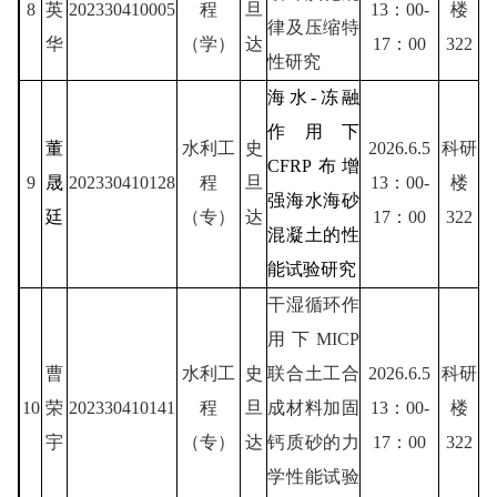
8
英
202330410005
程
旦
13：00-
楼
律及压缩特
华
（学）
达
17：00
322
性研究
海水-冻融
作用下
董
水利工
史
2026.6.5
科研
CFRP布增
9
晟
202330410128
程
旦
13：00-
楼
强海水海砂
廷
（专）
达
17：00
322
混凝土的性
能试验研究
干湿循环作
用下MICP
曹
水利工
史
联合土工合
2026.6.5
科研
10
荣
202330410141
程
旦
成材料加固
13：00-
楼
宇
（专）
达
钙质砂的力
17：00
322
学性能试验