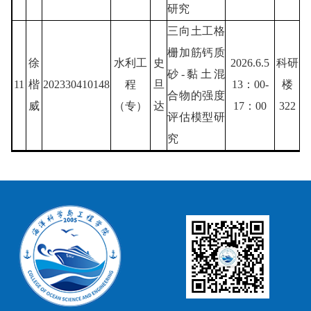
研究
三向土工格
栅加筋钙质
徐
水利工
史
2026.6.5
科研
砂-黏土混
11
楷
202330410148
程
旦
13：00-
楼
合物的强度
威
（专）
达
17：00
322
评估模型研
究