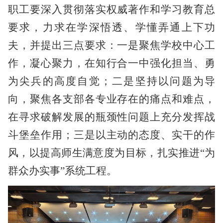
职工
要
深入贯彻落实权威著作和学习教育总
要求，力求
在学深悟透、学懂弄通上下功
夫，
并提出三点要求：一是聚焦
学校中心工
作，凝心聚力，
在知行合一中强化担当、勇
为尖兵的高度自觉
；
二是坚持
以问题为导
向，聚焦各支部各专业存在的痛点和难点，
在寻求破解发展的瓶颈性问题上充分发挥战
斗堡垒作用
；
三是
以
主动
的态度
、
实干的作
风，以提高
师生满意度
为目标
，扎实推进
“为
群众办实事”
系统工程。