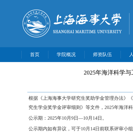
首页
学院概况
师资队伍
2025年海洋科
根
据《上海海事大学研究生奖助学金管理办法》《
究生学业奖学金评审细则
》等文件，
2025
年海洋科
公示期：
2025
年
10
月
9
日
—10
月
14
日。
公示期内如有异议，可于10月14日前联系评审小