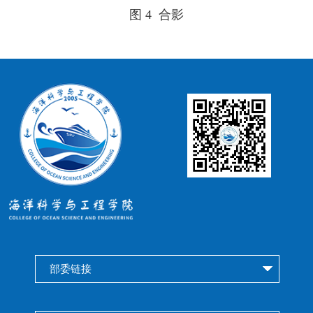
图 4
合影
部委链接